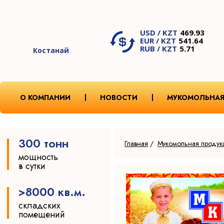
USD / KZT
469.93
EUR / KZT
541.64
RUB / KZT
5.71
Костанай
О КОМПАНИИ
НОВОСТИ
МУКОМОЛЬНАЯ
300 тонн
Главная
/
Мукомольная продук
мощность
в сутки
>8000 кв.м.
складских
помещений