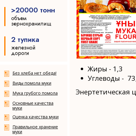
>20000 тонн
объем
зернохранилищ
2 тупика
железной
дороги
Жиры - 1,3
Без хлеба нет обеда!
Углеводы - 73
Виды помола муки
Ячмень
Мука в
Энертетическая ц
Мука грубого помола
луговой
мешках
Основные качества
муки
Оценка качества муки
Правильное хранение
муки