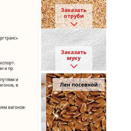
Заказать
отруби
ргтранс»
Заказать
муку
кспорт.
н и пр.
путями и
Мука в
Лен посевной
П
агонов, в
мешках
п
ием вагонов-