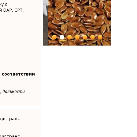
ку с
й DAP, CPT,
в соответствии
, дальности
оргтранс
оргтранс