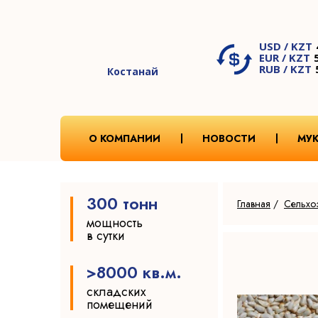
USD / KZT
EUR / KZT
RUB / KZT
Костанай
О КОМПАНИИ
НОВОСТИ
МУ
300 тонн
Главная
/
Сельхо
мощность
в сутки
>8000 кв.м.
складских
помещений