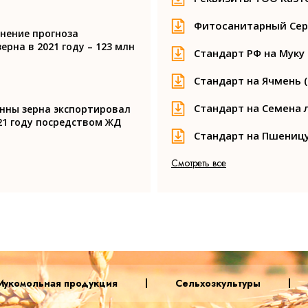
Фитосанитарный Се
нение прогноза
ерна в 2021 году – 123 млн
Стандарт РФ на Мук
Стандарт на Ячмень 
Стандарт на Семена л
онны зерна экспортировал
21 году посредством ЖД
Стандарт на Пшеницу
Смотреть все
Мукомольная продукция
Сельхозкультуры