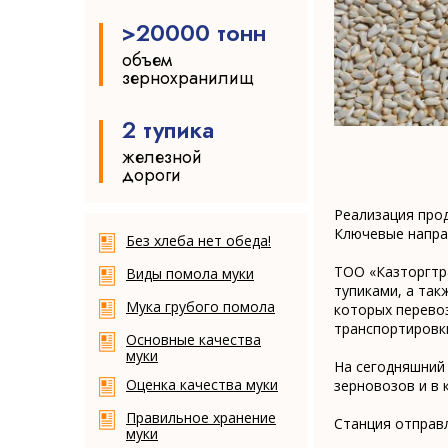
>20000 тонн
объем
зернохранилищ
2 тупика
железной
дороги
Реализация прод
Ключевые направ
Без хлеба нет обеда!
ТОО «Казторгтр
Виды помола муки
Склад
Ячмень
тупиками, а та
Мука грубого помола
которых перевоз
готовой
луговой
транспортировк
родукции
Основные качества
муки
На сегодняшний 
Оценка качества муки
зерновозов и в 
Правильное хранение
Станция отправл
муки