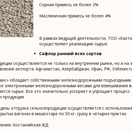
Сорная примесь не более 2%
Маслиничная примесь не более 4%
В рамках ведущей деятельности, ТОО «Казто
осуществляет реализацию сырья:
Сафлор ранний всех сортов
укции осуществляется не только на внутреннем рынке, но и на э
ления экспорта: Афганистан, Азербайджан, Иран, РФ, Узбекиста
анс» обладает собственными железнодорожными подъездными 
Пшеница
Сафлор в
кже электронными железнодорожными весами для взвешивания в
ится сырье. Все это значительно ускоряет и упрощает процесс
мягких
зернах
и продукции.
сортов
день отгрузка сельхозпродукции осуществляется с использован
крытых вагонах в мешкотаре по 50 кг. сразу в четырех пунктах.
ения: Костанайская ЖД.