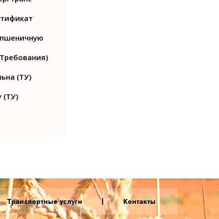
ртификат
у пшеничную
(Требования)
ьна (ТУ)
 (ТУ)
Транспортные услуги
Контакты