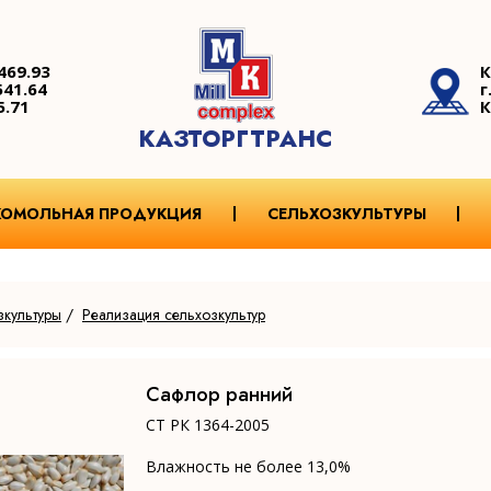
469.93
К
541.64
г
5.71
К
КАЗТОРГТРАНС
КОМОЛЬНАЯ ПРОДУКЦИЯ
СЕЛЬХОЗКУЛЬТУРЫ
зкультуры
/
Реализация сельхозкультур
Сафлор ранний
СТ РК 1364-2005
Влажность не более 13,0%